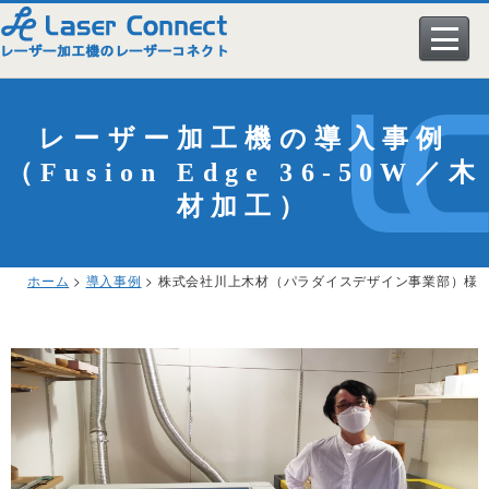
レーザー加工機
レーザー加工機の導入事例
メーカー
（Fusion Edge 36-50W／木
材加工）
導入事例
レーザー加工機とは
加工サンプル
レーザー加工機一覧
▼ エピログレーザー社
ホーム
>
導入事例
> 株式会社川上木材（パラダイスデザイン事業部）様
購入ガイド
エピログが選ばれる理由
エピログレーザー製品一覧
導入事例
ユーザーサポート
エピログのオプション
▼ KERN社
レーザー加工ビジネス
一覧
会社情報
スペシャル動画特集
KERNレーザー製品一覧
学校への導入実績
アクリル
よくある質問
▼ LASER LIFE社
カスタマイズ（特注）
木材
ユーザーサポート一覧