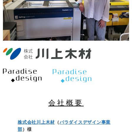
LASER LIFE製品一覧
ゴム
トラブルシューティング
会社概要
▼ HGTECH社
石材
アフターサポート
本社・事業所案内
HGTECHレーザー製品一覧
金属（Co2）
ドライバダウンロード
事業内容
HG-FARLEY(切断用)
金属（ファイバー）
製品マニュアル
企業理念
▼ EZ-MARKER製品一覧
皮革
加工マニュアル
▼ bodor社
紙
メンテナンス方法
bodorレーザー製品一覧
布
PC変更時の注意
会社概要
▼ xTool製品一覧
株式会社川上木材
（
パラダイスデザイン事業
部
）様