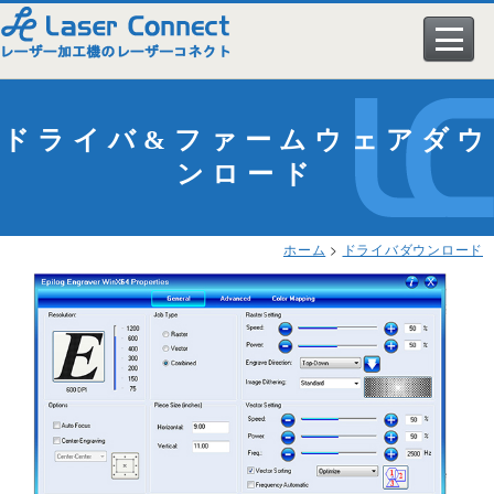
レーザー加工機
ドライバ&ファームウェアダウ
メーカー
ンロード
導入事例
レーザー加工機とは
ホーム
>
ドライバダウンロード
加工サンプル
レーザー加工機一覧
▼ エピログレーザー社
購入ガイド
エピログが選ばれる理由
エピログレーザー製品一覧
導入事例
ユーザーサポート
エピログのオプション
▼ KERN社
レーザー加工ビジネス
一覧
会社情報
スペシャル動画特集
KERNレーザー製品一覧
学校への導入実績
アクリル
よくある質問
▼ LASER LIFE社
カスタマイズ（特注）
木材
ユーザーサポート一覧