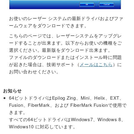
LASER LIFE製品一覧
ゴム
トラブルシューティング
会社概要
お使いのレーザー システムの最新ドライバおよびファ
▼ HGTECH社
石材
アフターサポート
本社・事業所案内
ームウェアをダウンロードできます。
こちらのページでは、レーザーシステムをアップグレ
HGTECHレーザー製品一覧
金属（Co2）
ドライバダウンロード
事業内容
ードすることが出来ます。以下からお使いの機種をご
選択ください。最新版をダウンロード出来ます。
HG-FARLEY(切断用)
金属（ファイバー）
製品マニュアル
企業理念
ファイルのダウンロードまたはインストール時に問題
▼ EZ-MARKER製品一覧
が起きた場合は、技術サポート（
メールはこちら
）に
皮革
加工マニュアル
お問い合わせください。
▼ bodor社
紙
メンテナンス方法
お知らせ
bodorレーザー製品一覧
布
PC変更時の注意
64ビットドライバはEpilog Zing、Mini、Helix、EXT、
▼ xTool製品一覧
Fusion、FiberMark、および FiberMark Fusionで使用で
きます。
すべての64ビットドライバはWindows7、Windows 8、
Windows10 に対応しています。