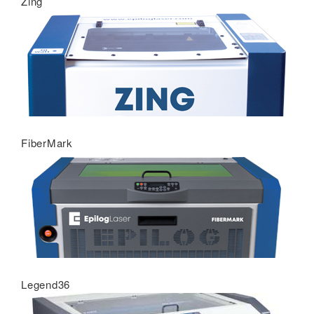
Zing
FiberMark
Legend36