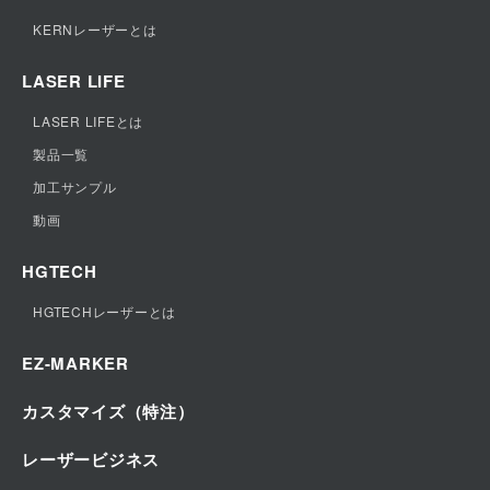
製品一覧
KERNレーザーとは
オプションアクセサリー
加工できる素材
LASER LIFE
便利で優れた機能
LASER LIFEとは
エピログレーザー社とは
製品一覧
動画
加工サンプル
他メーカーとの比較
動画
HGTECH
HGTECHレーザーとは
EZ-MARKER
カスタマイズ（特注）
レーザービジネス