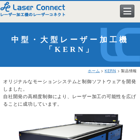
レーザー加工機
中型・大型レーザー加工機
メーカー
「KERN」
導入事例
レーザー加工機とは
ホーム
>
KERN
> 製品情報
加工サンプル
レーザー加工機一覧
▼ エピログレーザー社
オリジナルなモーションシステムと制御ソフトウェアを開発
購入ガイド
しました。
エピログが選ばれる理由
エピログレーザー製品一覧
導入事例
自社開発の高精度制御により、レーザー加工の可能性を広げ
ユーザーサポート
ることに成功しています。
エピログのオプション
▼ KERN社
レーザー加工ビジネス
一覧
会社情報
スペシャル動画特集
KERNレーザー製品一覧
学校への導入実績
アクリル
よくある質問
▼ LASER LIFE社
カスタマイズ（特注）
木材
ユーザーサポート一覧