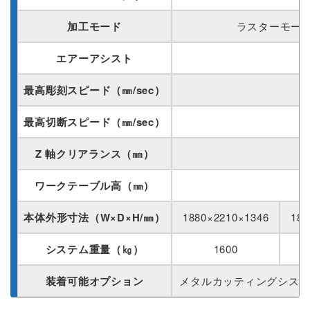
加工モード
ラスターモード
エアーアシスト
最高彫刻スピード（㎜/sec）
最高切断スピード（㎜/sec）
Z 軸クリアランス（㎜）
ワークテーブル高（㎜）
本体外形寸法（W×D×H/㎜）
1880×2210×1346
188
システム重量（㎏）
1600
装着可能オプション
メタルカッティングシステム 