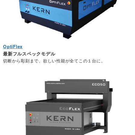
LASER LIFE製品一覧
ゴム
トラブルシューティング
会社概要
▼ HGTECH社
石材
アフターサポート
本社・事業所案内
HGTECHレーザー製品一覧
金属（Co2）
ドライバダウンロード
事業内容
OptiFlex
HG-FARLEY(切断用)
金属（ファイバー）
製品マニュアル
企業理念
最新フルスペックモデル
切断から彫刻まで、欲しい性能が全てこの１台に。
▼ EZ-MARKER製品一覧
皮革
加工マニュアル
▼ bodor社
紙
メンテナンス方法
bodorレーザー製品一覧
布
PC変更時の注意
▼ xTool製品一覧