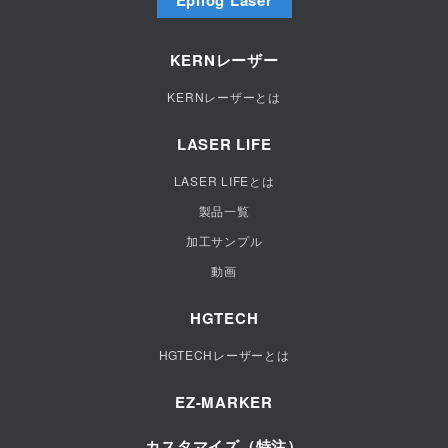
エピログレーザーとは
KERNレーザー
製品一覧
KERNレーザーとは
オプションアクセサリー
加工できる素材
LASER LIFE
便利で優れた機能
LASER LIFEとは
エピログレーザー社とは
製品一覧
動画
加工サンプル
他メーカーとの比較
動画
HGTECH
HGTECHレーザーとは
EZ-MARKER
カスタマイズ（特注）