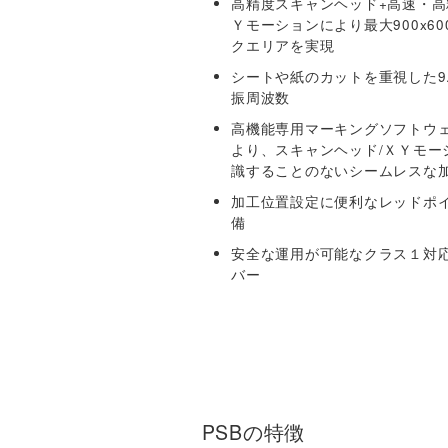
HG-FARLEY(切断用)
高精度スキャンヘッド+高速・高
Ｙモーションにより最大900x60
▼ EZ-MARKER製品一覧
クエリアを実現
シートや紙のカットを重視した9.
▼ bodor社
振周波数
bodorレーザー製品一覧
高機能専用マーキングソフトウ
より、スキャンヘッド/ＸＹモー
▼ xTool製品一覧
識することのないシームレスな
加工位置設定に便利なレッドポ
備
安全な運用が可能なクラス１対
バー
PSBの特徴