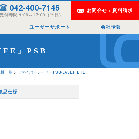
042-400-7146
お問合せ / 資料請求
受付時間 9:00～17:00（平日）
ド
ユーザーサポート
会社情報
ユーザーサポート一覧
会社概要
FE」PSB
トラブルシューティング
本社・事業所案内
アフターサポート
事業内容
工機一覧
>
ファイバーレーザーPSB/LASER LIFE
ドライバダウンロード
企業理念
製品マニュアル
製品仕様
加工マニュアル
メンテナンス方法
PC変更時の注意