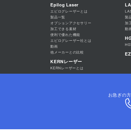
Epilog Laser
LA
エピログレーザーとは
LA
製品一覧
製
オプションアクセサリー
加
加工できる素材
動
便利で優れた機能
H
エピログレーザー社とは
H
動画
他メーカーとの比較
E
KERNレーザー
KERNレーザーとは
お急ぎの方は