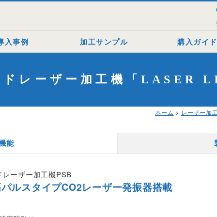
導入事例
加工サンプル
購入ガイ
事例
一覧
ドレーザー加工機「LASER LI
ザー加工ビジネス
アクリル
への導入実績
木材
ホーム
>
レーザー加
タマイズ（特注）
ゴム
石材
 機能
金属（Co2）
レーザー加工機PSB
金属（ファイバー）
パルスタイプCO2レーザー発振器搭載
皮革