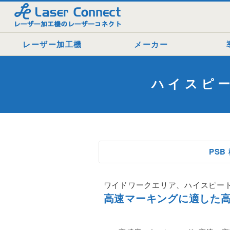
レーザー加工機
メーカー
レーザー加工機とは
▼ エピログレーザー社
導入
ハイスピー
レーザー加工機一覧
エピログレーザー製品一覧
レー
エピログが選ばれる理由
▼ KERN社
学校
エピログのオプション
KERNレーザー製品一覧
カス
スペシャル動画特集
▼ LASER LIFE社
PSB
よくある質問
LASER LIFE製品一覧
ワイドワークエリア、ハイスピード
▼ HGTECH社
高速マーキングに適した高
HGTECHレーザー製品一覧