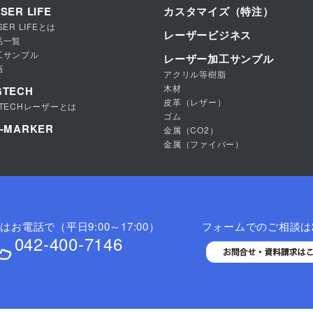
SER LIFE
カスタマイズ（特注）
SER LIFEとは
レーザービジネス
品一覧
工サンプル
レーザー加工サンプル
画
アクリル等樹脂
木材
GTECH
皮革（レザー）
GTECHレーザーとは
ゴム
Z-MARKER
金属（CO2）
金属（ファイバー）
お電話で（平日9:00～17:00）
フォームでのご相談は
042-400-7146