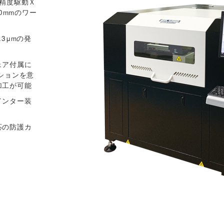
紙
精度駆動Ｘ
0mmのワー
布
3μmの発
ェア付属に
ションを意
加工が可能
インター装
応の防護カ